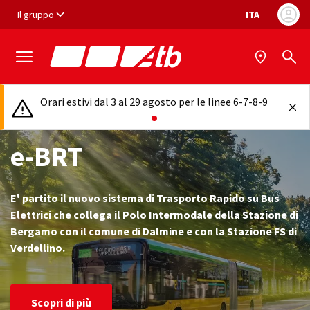
Vai ai contenuti
Vai al footer
Il gruppo
ITA
Selezione ling
9
Orari estivi dal 3 al 29 agosto per le linee 6-7-8-9
O
e-BRT
E' partito il nuovo sistema di Trasporto Rapido su Bus
Elettrici che collega il Polo Intermodale della Stazione di
Bergamo con il comune di Dalmine e con la Stazione FS di
Verdellino.
Scopri di più