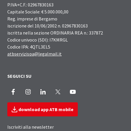
P.IVA+C.F.: 02967830163
Capitale Sociale: € 5.000.000,00
Reg. imprese di Bergamo
iscrizione del 10/06/2002 n. 02967830163
iscritta nella sezione ORDINARIA REA n.: 337872
Codice univoco (SDI): I7KMRGL
Codice IPA: 4QTL3EL5
atbservizispa@legalmail.it
SEGUICI SU
Facebook
Instagram
LinkedIn
X
Youtube
download app ATB mobile
Iscriviti alla newsletter