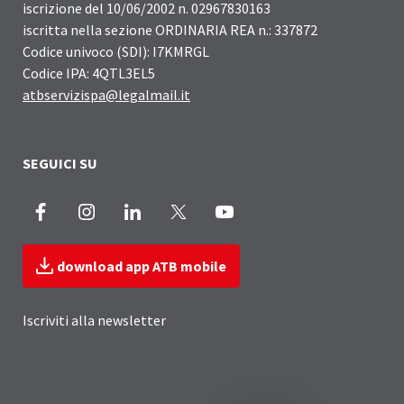
iscrizione del 10/06/2002 n. 02967830163
iscritta nella sezione ORDINARIA REA n.: 337872
Codice univoco (SDI): I7KMRGL
Codice IPA: 4QTL3EL5
atbservizispa@legalmail.it
SEGUICI SU
Facebook
Instagram
LinkedIn
X
Youtube
download app ATB mobile
Iscriviti alla newsletter