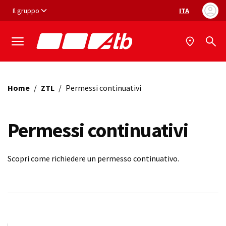
Vai ai contenuti
Vai al footer
Il gruppo
ITA
Selezione ling
Home
/
ZTL
/
Permessi continuativi
Permessi continuativi
Scopri come richiedere un permesso continuativo.