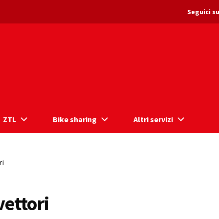
Seguici su
ZTL
Bike sharing
Altri servizi
ri
vettori