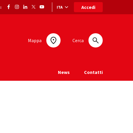
Accedi
ITA
:
Selezione lingua: lingua selezionata
Mappa
Cerca
News
Contatti