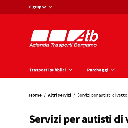
Vai ai contenuti
Vai al footer
Il gruppo
Trasporti pubblici
Parcheggi
Home
/
Altri servizi
/
Servizi per autisti di vetto
Servizi per autisti di 