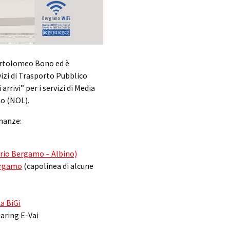
Bartolomeo Bono ed è
vizi di Trasporto Pubblico
arrivi” per i servizi di Media
o (NOL).
inanze:
rio Bergamo – Albino)
Bergamo
(capolinea di alcune
a BiGi
haring E-Vai