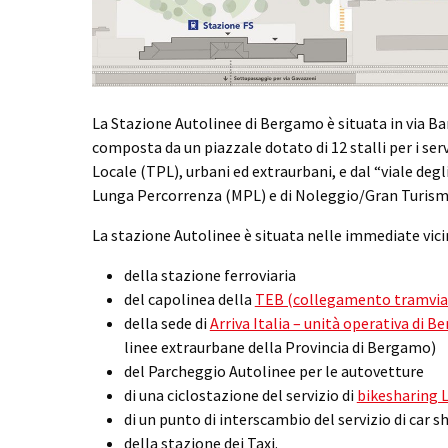
La Stazione Autolinee di Bergamo è situata in via 
composta da un piazzale dotato di 12 stalli per i ser
Locale (TPL), urbani ed extraurbani, e dal “viale degli 
Lunga Percorrenza (MPL) e di Noleggio/Gran Turism
La stazione Autolinee è situata nelle immediate vic
della stazione ferroviaria
del capolinea della
TEB (collegamento tramvia
della sede di
Arriva Italia – unità operativa di 
linee extraurbane della Provincia di Bergamo)
del Parcheggio Autolinee per le autovetture
di una ciclostazione del servizio di
bikesharing L
di un punto di interscambio del servizio di car s
della stazione dei Taxi.