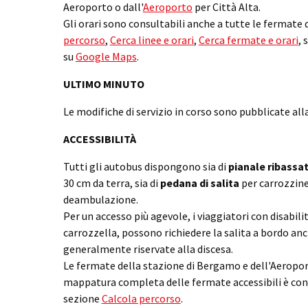
Aeroporto o dall'
Aeroporto
per Città Alta.
Gli orari sono consultabili anche a tutte le fermate 
percorso
,
Cerca linee e orari
,
Cerca fermate e orari
, 
su
Google Maps
.
ULTIMO MINUTO
Le modifiche di servizio in corso sono pubblicate al
ACCESSIBILITÀ
Tutti gli autobus dispongono sia di
pianale ribassa
30 cm da terra, sia di
pedana di salita
per carrozzine 
deambulazione.
Per un accesso più agevole, i viaggiatori con disabil
carrozzella, possono richiedere la salita a bordo anc
generalmente riservate alla discesa.
Le fermate della stazione di Bergamo e dell'Aeroport
mappatura completa delle fermate accessibili è con
sezione
Calcola percorso
.