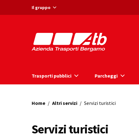
Vai ai contenuti
Vai al footer
Il gruppo
Trasporti pubblici
Parcheggi
Home
/
Altri servizi
/
Servizi turistici
Servizi turistici