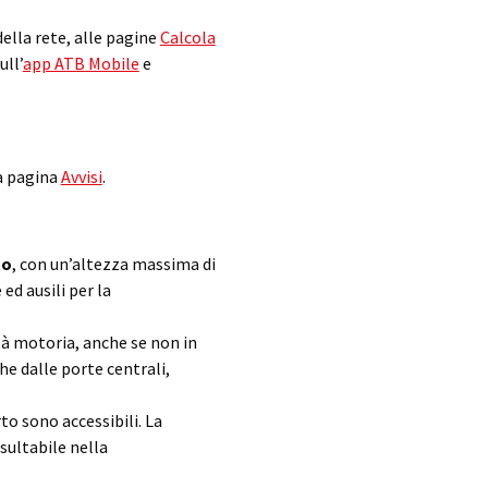
della rete, alle pagine
Calcola
sull’
app ATB Mobile
e
la pagina
Avvisi
.
to
, con un’altezza massima di
ed ausili per la
ità motoria, anche se non in
he dalle porte centrali,
o sono accessibili. La
sultabile nella