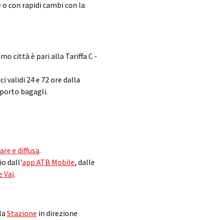
 o con rapidi cambi con la
o città è pari alla Tariffa C -
ci validi 24 e 72 ore dalla
sporto bagagli.
are e diffusa
.
io dall'
app ATB Mobile
, dalle
e Vai
.
lla
Stazione
in direzione