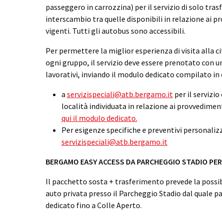
passeggero in carrozzina) per il servizio di solo tras
interscambio tra quelle disponibili in relazione ai pr
vigenti. Tutti gli autobus sono accessibili.
Per permettere la miglior esperienza di visita alla ci
ogni gruppo, il servizio deve essere prenotato con un 
lavorativi, inviando il modulo dedicato compilato in 
a
servizispeciali@atb.bergamo.it
per il servizio
località individuata in relazione ai provvedimenti
qui il modulo dedicato.
Per esigenze specifiche e preventivi personalizza
servizispeciali@atb.bergamo.it
BERGAMO EASY ACCESS DA PARCHEGGIO STADIO PER
Il pacchetto sosta + trasferimento prevede la possibi
auto privata presso il Parcheggio Stadio dal quale pa
dedicato fino a Colle Aperto.