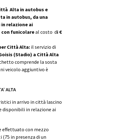
ttà Alta in autobus e
ta in autobus, da una
 in relazione ai
o con funicolare
al costo d
i €
r Città Alta:
il servizio di
oisis (Stadio) a Città Alta
acchetto comprende la sosta
gni veicolo aggiuntivo è
A’ ALTA
stici in arrivo in città lascino
 disponibili in relazione ai
ne effettuato con mezzo
i (75 in presenza di un