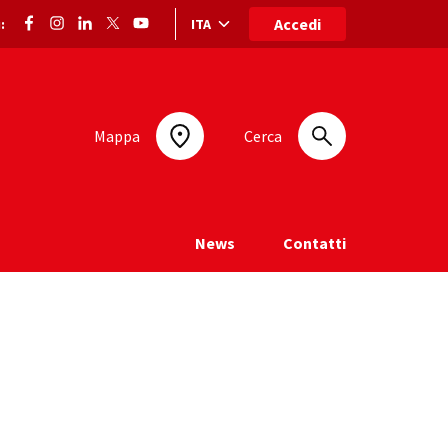
Accedi
ITA
:
Selezione lingua: lingua selezionata
Mappa
Cerca
News
Contatti