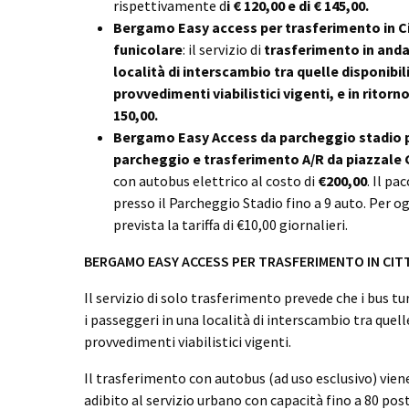
rispettivamente d
i € 120,00 e di € 145,00.
Bergamo Easy access per trasferimento in Ci
funicolare
: il servizio di
trasferimento in anda
località di interscambio tra quelle disponibili
provvedimenti viabilistici vigenti, e in ritorn
150,00.
Bergamo Easy Access da parcheggio stadio pe
parcheggio e trasferimento A/R da piazzale G
con autobus elettrico al costo di
€200,00
. Il p
presso il Parcheggio Stadio fino a 9 auto. Per o
prevista la tariffa di €10,00 giornalieri.
BERGAMO EASY ACCESS PER TRASFERIMENTO IN CITT
Il servizio di solo trasferimento prevede che i bus turi
i passeggeri in una località di interscambio tra quelle
provvedimenti viabilistici vigenti.
Il trasferimento con autobus (ad uso esclusivo) vie
adibito al servizio urbano con capacità fino a 80 post