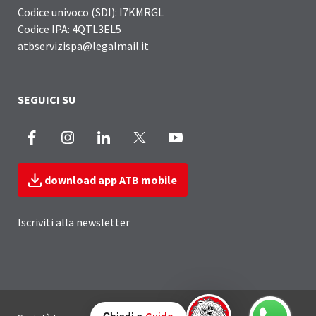
Codice univoco (SDI): I7KMRGL
Codice IPA: 4QTL3EL5
atbservizispa@legalmail.it
SEGUICI SU
Facebook
Instagram
LinkedIn
X
Youtube
download app ATB mobile
Iscriviti alla newsletter
Sezione Link Utili