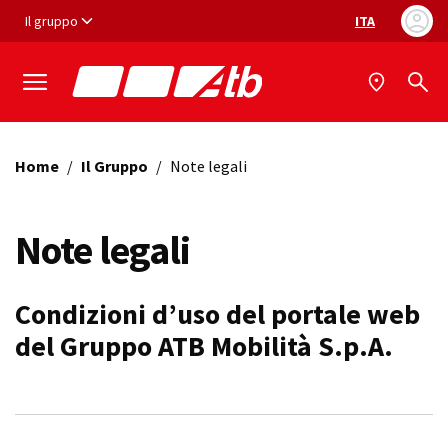
Vai ai contenuti
Vai al footer
Il gruppo
ITA
Selezione ling
Home
/
Il Gruppo
/
Note legali
Note legali
Condizioni d’uso del portale web
del Gruppo ATB Mobilità S.p.A.