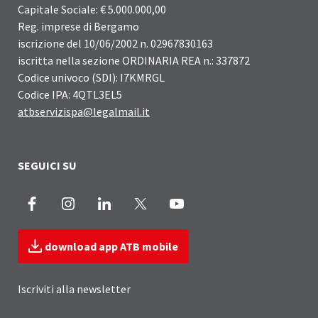
Capitale Sociale: € 5.000.000,00
Reg. imprese di Bergamo
iscrizione del 10/06/2002 n. 02967830163
iscritta nella sezione ORDINARIA REA n.: 337872
Codice univoco (SDI): I7KMRGL
Codice IPA: 4QTL3EL5
atbservizispa@legalmail.it
SEGUICI SU
Facebook
Instagram
LinkedIn
X
Youtube
download app ATB mobile
Iscriviti alla newsletter