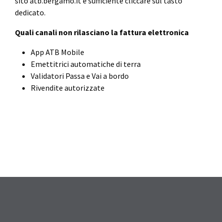
sito atb.bergamo.it è sufficiente cliccare sul tasto
dedicato.
Quali canali non rilasciano la fattura elettronica
App ATB Mobile
Emettitrici automatiche di terra
Validatori Passa e Vai a bordo
Rivendite autorizzate