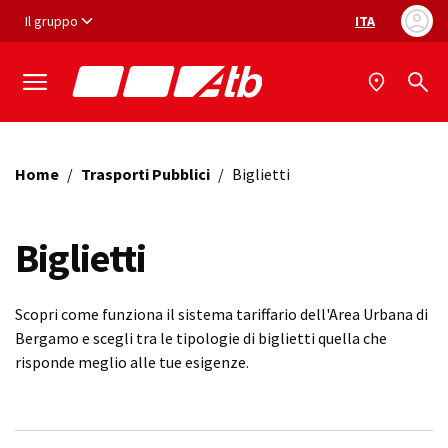
Vai ai contenuti
Vai al footer
Il gruppo
ITA
Selezione ling
Home
/
Trasporti Pubblici
/
Biglietti
Biglietti
Scopri come funziona il sistema tariffario dell'Area Urbana di
Bergamo e scegli tra le tipologie di biglietti quella che
risponde meglio alle tue esigenze.