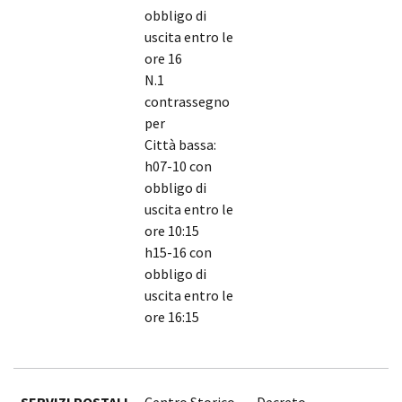
obbligo di
uscita entro le
ore 16
N.1
contrassegno
per
Città bassa:
h07-10 con
obbligo di
uscita entro le
ore 10:15
h15-16 con
obbligo di
uscita entro le
ore 16:15
SERVIZI POSTALI
Centro Storico
Decreto
1