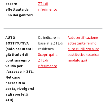
essere
ZTL di
effettuata da
riferimento
uno dei genitori
AUTO
Da indicare in
Autocertificazione
M
SOSTITUTIVA
base alla ZTL di
attestante fermo
e
(solo per utenti
residenza
auto e utilizzo auto
p
già titolari di
Scopri qui la
sostitutiva (scarica
1
contrassegno
ZTL di
modulo qui)
valido per
riferimento
l’accesso in ZTL.
Nel caso
necessiti la
sosta, rivolgersi
agli sportelli
ATB)