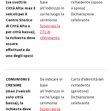
(se svolti in
base
richiedente (sposo
Città Alta: max 3
all'indirizzo in
o sposa)
veicoli per il
cui ha luogo la
Dichiarazione
Centro Storico
cerimonia
celebrante
di Città Alta o
Scopri qui la
per città bassa);
ZTL di
la richiesta deve
riferimento
essere
effettuata da
uno degli sposi
COMUNIONI E
Da indicare in
Carta d’identità del
1
CRESIME
base
richiedente
(max 2 veicoli
all'indirizzo in
(genitore)
solo città
cui ha luogo la
Dichiarazione
bassa); la
cerimonia
celebrante
richiesta deve
Scopri qui la