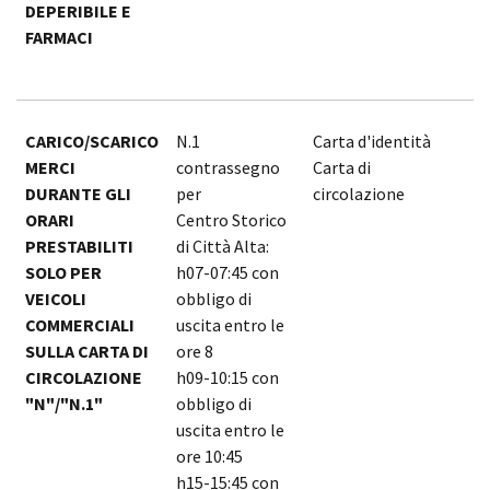
DEPERIBILE E
FARMACI
CARICO/SCARICO
N.1
Carta d'identità
1
MERCI
contrassegno
Carta di
1
DURANTE GLI
per
circolazione
p
ORARI
Centro Storico
c
PRESTABILITI
di Città Alta:
1
SOLO PER
h07-07:45 con
VEICOLI
obbligo di
COMMERCIALI
uscita entro le
SULLA CARTA DI
ore 8
CIRCOLAZIONE
h09-10:15 con
"N"/"N.1"
obbligo di
uscita entro le
ore 10:45
h15-15:45 con