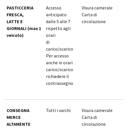
PASTICCERIA
Accesso
Visura camerale
1
FRESCA,
anticipato
Carta di
1
LATTE E
dalle 5 alle 7
circolazione
GIORNALI (max 1
rispetto agli
veicolo)
orari
di
carico/scarico
Per accesso
anche in orari
carico/scarico
richiedere il
contrassegno
CONSEGNA
Tutti i varchi
Visura camerale
1
MERCE
Carta di
1
ALTAMENTE
circolazione