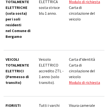
TOTALMENTE
ELETTRICA
Modulo di richiesta
ELETTRICHE
sosta strisce
Carta di
(sola sosta)
blu 1 anno.
circolazione del
per i soli
veicolo
residenti
nel Comune di
Bergamo
VEICOLI
Veicolo
Carta d’identità
1
TOTALMENTE
ELETTRICO
Carta di
ELETTRICI
accredito ZTL -
circolazione del
(Permesso di
1 anno (solo
veicolo
transito)
transito).
Modulo di richiesta
FIORISTI
Tutti i varchi
Visura camerale
1