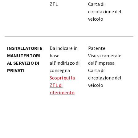
ZTL
Carta di
1
circolazione del
veicolo
INSTALLATORI E
Da indicare in
Patente
G
MANUTENTORI
base
Visura camerale
(
AL SERVIZIO DI
all’indirizzo di
dell’impresa
p
PRIVATI
consegna
Carta di
s
Scopri qui la
circolazione del
s
ZTL di
veicolo
a
riferimento
S
(
p
s
s
a