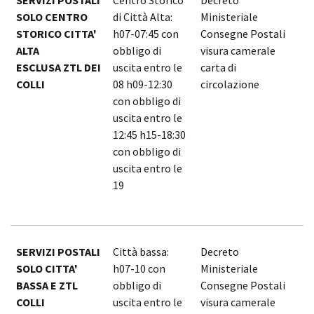
SOLO CENTRO
di Città Alta:
Ministeriale
1
STORICO CITTA'
h07-07:45 con
Consegne Postali
v
ALTA
obbligo di
visura camerale
s
ESCLUSA ZTL DEI
uscita entro le
carta di
COLLI
08 h09-12:30
circolazione
con obbligo di
uscita entro le
12:45 h15-18:30
con obbligo di
uscita entro le
19
SERVIZI POSTALI
Città bassa:
Decreto
1
SOLO CITTA'
h07-10 con
Ministeriale
1
BASSA E ZTL
obbligo di
Consegne Postali
p
COLLI
uscita entro le
visura camerale