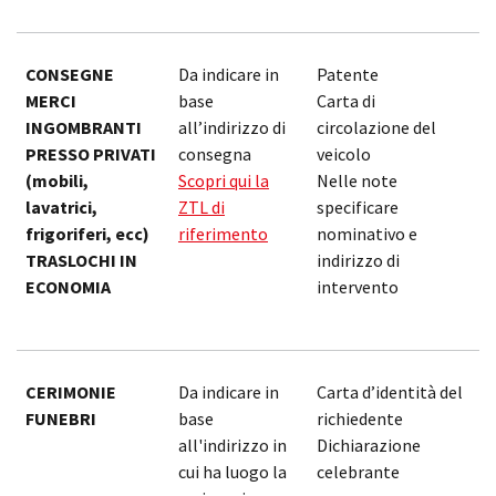
CONSEGNE
Da indicare in
Patente
f
MERCI
base
Carta di
m
INGOMBRANTI
all’indirizzo di
circolazione del
7
PRESSO PRIVATI
consegna
veicolo
(
(mobili,
Scopri qui la
Nelle note
1
lavatrici,
ZTL di
specificare
frigoriferi, ecc)
riferimento
nominativo e
TRASLOCHI IN
indirizzo di
ECONOMIA
intervento
CERIMONIE
Da indicare in
Carta d’identità del
1
FUNEBRI
base
richiedente
all'indirizzo in
Dichiarazione
cui ha luogo la
celebrante