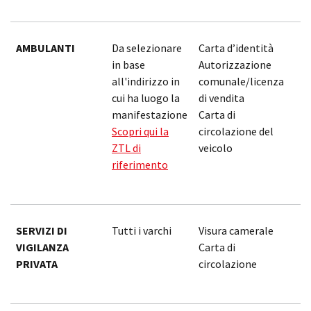
AMBULANTI
Da selezionare
Carta d’identità
1
in base
Autorizzazione
1
all'indirizzo in
comunale/licenza
cui ha luogo la
di vendita
manifestazione
Carta di
Scopri qui la
circolazione del
ZTL di
veicolo
riferimento
SERVIZI DI
Tutti i varchi
Visura camerale
1
VIGILANZA
Carta di
1
PRIVATA
circolazione