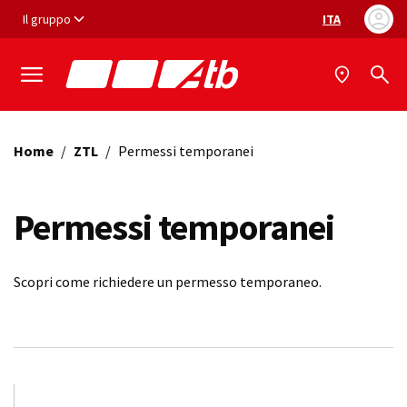
Vai ai contenuti
Vai al footer
Il gruppo
ITA
Selezione ling
Home
/
ZTL
/
Permessi temporanei
Permessi temporanei
Scopri come richiedere un permesso temporaneo.