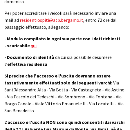
domenica.
Per poter accreditare i veicoli sarà necessario inviare una
mail ad
residentiospiti@atb.bergamo.it
, entro 72 ore dal
passaggio effettuato, allegando:
-
Modulo compilato in ogni sua parte con i dati richiesti
- scaricabile
qui
- Documento di identità
da cui sia possibile desumere
l’effettiva residenza
Si precisa che l'accesso e l'uscita dovranno essere
tassativamente effettuati solo dai seguenti varchi:
Via
Sant'Alessandro Alta - Via Botta - Via Castagneta - Via Astino
- Via Pascolo dei Tedeschi - Via Sombreno - Via Fontana - Via
Borgo Canale - Viale Vittorio Emanuele II - Via Locatelli - Via
San Benedetto.
L'accesso e l'uscita NON sono quindi consentiti dai varchi
della ZTL Valverde (via Maironi da Ponte, via Fara), nè da