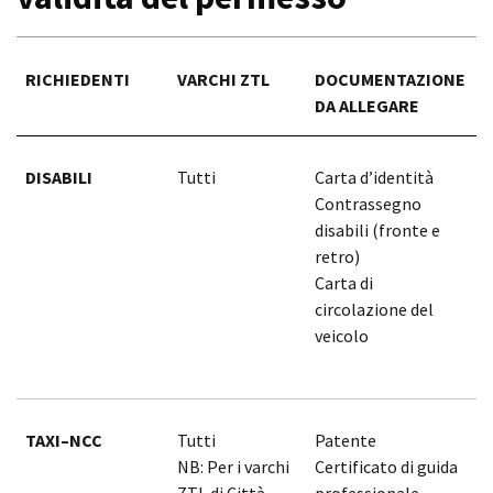
RICHIEDENTI
VARCHI ZTL
DOCUMENTAZIONE
V
DA ALLEGARE
DISABILI
Tutti
Carta d’identità
f
Contrassegno
m
disabili (fronte e
7
retro)
(
Carta di
circolazione del
veicolo
TAXI–NCC
Tutti
Patente
5
NB: Per i varchi
Certificato di guida
ZTL di Città
professionale