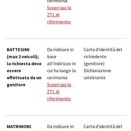
cerimonia
Scopri qui la
ZTL di
riferimento
BATTESIMI
Da indicare in
Carta d’identità del
1
(max 2 veicoli);
base
richiedente
la richiesta deve
all'indirizzo in
(genitore)
essere
cui ha luogo la
Dichiarazione
effettuata da un
cerimonia
celebrante
genitore
Scopri qui la
ZTL di
riferimento
MATRIMONI
Da indicare in
Carta d’identità del
1