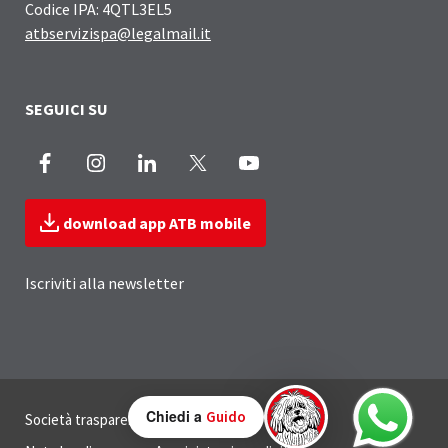
Codice IPA: 4QTL3EL5
atbservizispa@legalmail.it
SEGUICI SU
Facebook
Instagram
LinkedIn
X
Youtube
download app ATB mobile
Iscriviti alla newsletter
Sezione Link Utili
Chiedi a
Guido
Società trasparente
Privacy