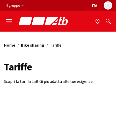
Vai ai contenuti
Vai al footer
Il gruppo
ITA
Selezione ling
Home
/
Bike sharing
/
Tariffe
Tariffe
Scopri la tariffa LaBiGi più adatta alle tue esigenze.