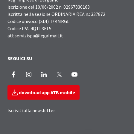
iscrizione del 10/06/2002 n. 02967830163
iscritta nella sezione ORDINARIA REA n.: 337872
Codice univoco (SDI): I7KMRGL
Codice IPA: 4QTL3EL5
atbservizispa@legalmail.it
SEGUICI SU
Facebook
Instagram
LinkedIn
X
Youtube
download app ATB mobile
Iscriviti alla newsletter