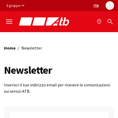
Vai ai contenuti
Vai al footer
Il gruppo
ITA
Selezione ling
Home
/
Newsletter
Newsletter
Inserisci il tuo indirizzo email per ricevere le comunicazioni
sui servizi ATB.