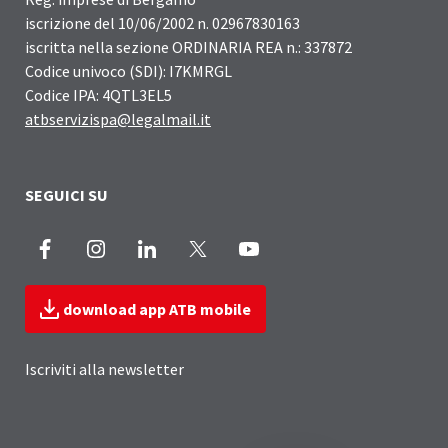
iscrizione del 10/06/2002 n. 02967830163
iscritta nella sezione ORDINARIA REA n.: 337872
Codice univoco (SDI): I7KMRGL
Codice IPA: 4QTL3EL5
atbservizispa@legalmail.it
SEGUICI SU
Facebook
Instagram
LinkedIn
X
Youtube
download app ATB mobile
Iscriviti alla newsletter