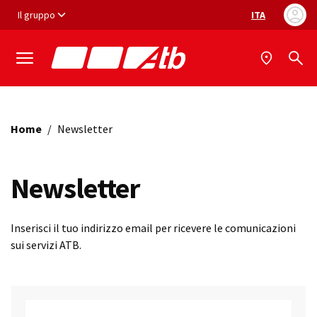
Vai ai contenuti
Vai al footer
Il gruppo
ITA
Selezione ling
Home
/
Newsletter
Newsletter
Inserisci il tuo indirizzo email per ricevere le comunicazioni
sui servizi ATB.