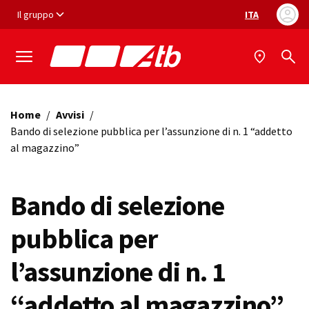
Vai ai contenuti
Vai al footer
Il gruppo
ITA
Selezione ling
Home
/
Avvisi
/
Bando di selezione pubblica per l’assunzione di n. 1 “addetto
al magazzino”
Bando di selezione
pubblica per
l’assunzione di n. 1
“addetto al magazzino”