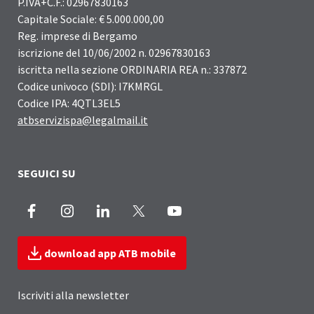
P.IVA+C.F.: 02967830163
Capitale Sociale: € 5.000.000,00
Reg. imprese di Bergamo
iscrizione del 10/06/2002 n. 02967830163
iscritta nella sezione ORDINARIA REA n.: 337872
Codice univoco (SDI): I7KMRGL
Codice IPA: 4QTL3EL5
atbservizispa@legalmail.it
SEGUICI SU
Facebook
Instagram
LinkedIn
X
Youtube
download app ATB mobile
Iscriviti alla newsletter