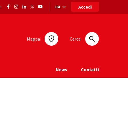
Accedi
ITA
:
Selezione lingua: lingua selezionata
Mappa
Cerca
News
Contatti