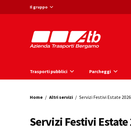
Vai ai contenuti
Vai al footer
Il gruppo
Trasporti pubblici
Parcheggi
Home
/
Altri servizi
/
Servizi Festivi Estate 2026
Servizi Festivi Estate