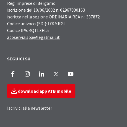
Reg. imprese di Bergamo
iscrizione del 10/06/2002 n. 02967830163
iscritta nella sezione ORDINARIA REA n.: 337872
Codice univoco (SDI): I7KMRGL
Codice IPA: 4QTL3EL5
atbservizispa@legalmail.it
SEGUICI SU
Facebook
Instagram
LinkedIn
X
Youtube
download app ATB mobile
Iscriviti alla newsletter