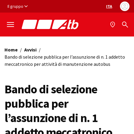
Vai ai contenuti
Vai al footer
Il gruppo
ITA
Selezione ling
Home
/
Avvisi
/
Bando di selezione pubblica per l’assunzione di n. 1 addetto
meccatronico per attività di manutenzione autobus
Bando di selezione
pubblica per
l’assunzione di n. 1
addetto meccatronico