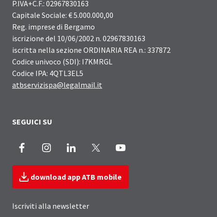
P.IVA+C.F.: 02967830163
Capitale Sociale: € 5.000.000,00
Reg. imprese di Bergamo
iscrizione del 10/06/2002 n. 02967830163
iscritta nella sezione ORDINARIA REA n.: 337872
Codice univoco (SDI): I7KMRGL
Codice IPA: 4QTL3EL5
atbservizispa@legalmail.it
SEGUICI SU
Facebook
Instagram
LinkedIn
X
Youtube
download app ATB mobile
Iscriviti alla newsletter