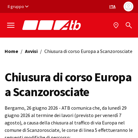
Vai ai contenuti
Vai al footer
Il gruppo
ITA
Selezione ling
Home
/
Avvisi
/
Chiusura di corso Europa a Scanzorosciate
Chiusura di corso Europa
a Scanzorosciate
Bergamo, 26 giugno 2026 - ATB comunica che, da lunedì 29
giugno 2026 al termine dei lavori (previsto per venerdì 7
agosto), a causa della chiusura al traffico di via Europa nel
comune di Scanzorosciate, le corse di linea 5 effettueranno le
seguenti modifiche di percorso: