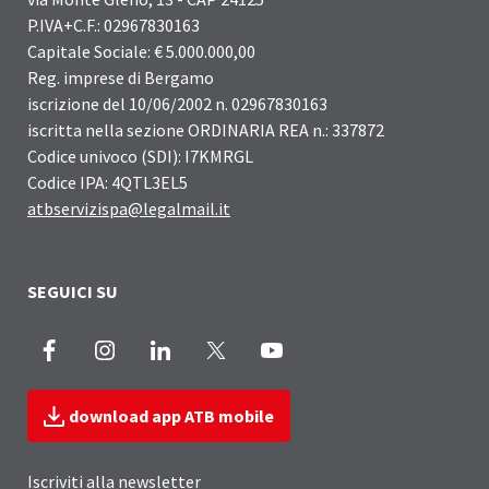
P.IVA+C.F.: 02967830163
Capitale Sociale: € 5.000.000,00
Reg. imprese di Bergamo
iscrizione del 10/06/2002 n. 02967830163
iscritta nella sezione ORDINARIA REA n.: 337872
Codice univoco (SDI): I7KMRGL
Codice IPA: 4QTL3EL5
atbservizispa@legalmail.it
SEGUICI SU
Facebook
Instagram
LinkedIn
X
Youtube
download app ATB mobile
Iscriviti alla newsletter