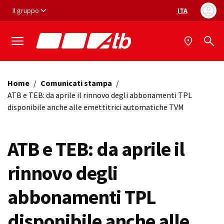
Vai ai contenuti
Vai al footer
Il gruppo
ITA
Selezione ling
Home
/
Comunicati stampa
/
ATB e TEB: da aprile il rinnovo degli abbonamenti TPL
disponibile anche alle emettitrici automatiche TVM
ATB e TEB: da aprile il
rinnovo degli
abbonamenti TPL
disponibile anche alle