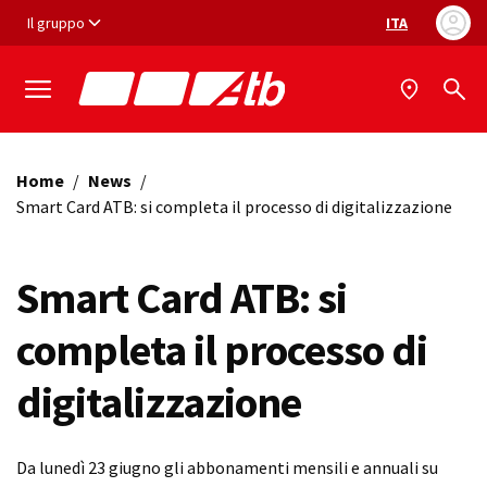
Vai ai contenuti
Vai al footer
Il gruppo
ITA
Selezione ling
Home
/
News
/
Smart Card ATB: si completa il processo di digitalizzazione
Smart Card ATB: si
completa il processo di
digitalizzazione
Da lunedì 23 giugno gli abbonamenti mensili e annuali su