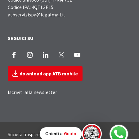
Codice IPA: 4QTL3EL5
atbservizispa@legalmail.it
SEGUICI SU
Facebook
Instagram
LinkedIn
X
Youtube
download app ATB mobile
Iscriviti alla newsletter
Sezione Link Utili
Chiedi a
Guido
Società trasparente
Privacy